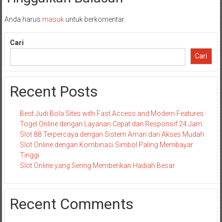
Anda harus
masuk
untuk berkomentar.
Cari
Cari
Recent Posts
Best Judi Bola Sites with Fast Access and Modern Features
Togel Online dengan Layanan Cepat dan Responsif 24 Jam
Slot 88 Terpercaya dengan Sistem Aman dan Akses Mudah
Slot Online dengan Kombinasi Simbol Paling Membayar
Tinggi
Slot Online yang Sering Memberikan Hadiah Besar
Recent Comments