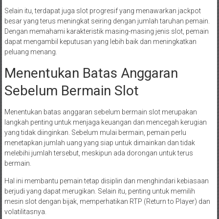
Selain itu, terdapat juga slot progresif yang menawarkan jackpot
besar yang terus meningkat seiring dengan jumlah taruhan pemain.
Dengan memahami karakteristik masing-masing jenis slot, pemain
dapat mengambil keputusan yang lebih baik dan meningkatkan
peluang menang.
Menentukan Batas Anggaran
Sebelum Bermain Slot
Menentukan batas anggaran sebelum bermain slot merupakan
langkah penting untuk menjaga keuangan dan mencegah kerugian
yang tidak diinginkan. Sebelum mulai bermain, pemain perlu
menetapkan jumlah uang yang siap untuk dimainkan dan tidak
melebihi jumlah tersebut, meskipun ada dorongan untuk terus
bermain.
Hal ini membantu pemain tetap disiplin dan menghindari kebiasaan
berjudi yang dapat merugikan. Selain itu, penting untuk memilih
mesin slot dengan bijak, memperhatikan RTP (Return to Player) dan
volatilitasnya.