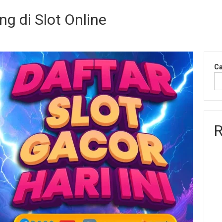
g di Slot Online
Ca
R