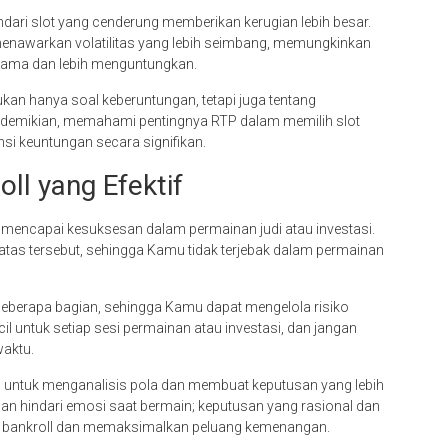
dari slot yang cenderung memberikan kerugian lebih besar.
i menawarkan volatilitas yang lebih seimbang, memungkinkan
 lama dan lebih menguntungkan.
bukan hanya soal keberuntungan, tetapi juga tentang
n demikian, memahami pentingnya RTP dalam memilih slot
i keuntungan secara signifikan.
ll yang Efektif
k mencapai kesuksesan dalam permainan judi atau investasi.
atas tersebut, sehingga Kamu tidak terjebak dalam permainan
 beberapa bagian, sehingga Kamu dapat mengelola risiko
il untuk setiap sesi permainan atau investasi, dan jangan
waktu.
n untuk menganalisis pola dan membuat keputusan yang lebih
n dan hindari emosi saat bermain; keputusan yang rasional dan
bankroll dan memaksimalkan peluang kemenangan.