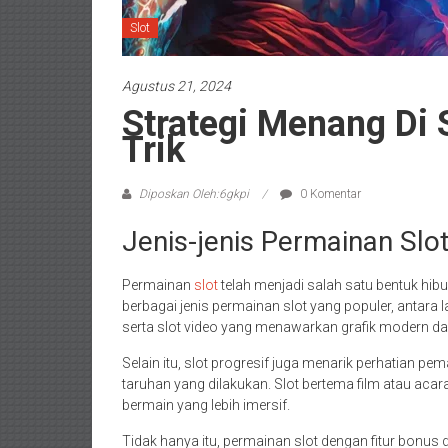
Slot
Agustus 21, 2024
Strategi Menang Di S
Trik
Diposkan Oleh:6gkpi
0 Komentar
Jenis-jenis Permainan Slo
Permainan
slot
telah menjadi salah satu bentuk hibu
berbagai jenis permainan slot yang populer, antara
serta slot video yang menawarkan grafik modern d
Selain itu, slot progresif juga menarik perhatian p
taruhan yang dilakukan. Slot bertema film atau ac
bermain yang lebih imersif.
Tidak hanya itu, permainan slot dengan fitur bonu