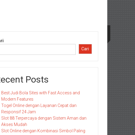
ri
Cari
ecent Posts
Best Judi Bola Sites with Fast Access and
Modern Features
Togel Online dengan Layanan Cepat dan
Responsif 24 Jam
Slot 88 Terpercaya dengan Sistem Aman dan
Akses Mudah
Slot Online dengan Kombinasi Simbol Paling