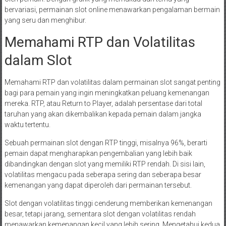
bervariasi, permainan slot online menawarkan pengalaman bermain
yang seru dan menghibur.
Memahami RTP dan Volatilitas
dalam Slot
Memahami RTP dan volatilitas dalam permainan slot sangat penting
bagi para pemain yang ingin meningkatkan peluang kemenangan
mereka. RTP, atau Return to Player, adalah persentase dari total
taruhan yang akan dikembalikan kepada pemain dalam jangka
waktu tertentu.
Sebuah permainan slot dengan RTP tinggi, misalnya 96%, berarti
pemain dapat mengharapkan pengembalian yang lebih baik
dibandingkan dengan slot yang memiliki RTP rendah. Di sisi lain,
volatilitas mengacu pada seberapa sering dan seberapa besar
kemenangan yang dapat diperoleh dari permainan tersebut.
Slot dengan volatilitas tinggi cenderung memberikan kemenangan
besar, tetapi jarang, sementara slot dengan volatilitas rendah
menawarkan kemenangan kecil yang lebih sering. Mengetahui kedua