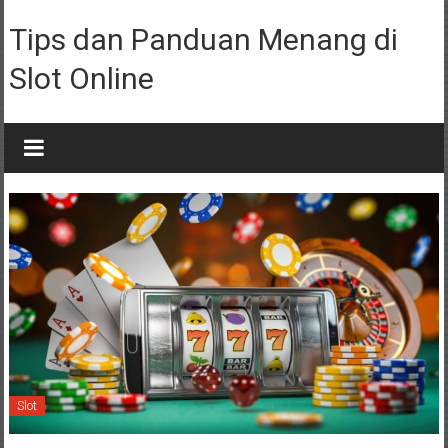
Lompat
ke
Tips dan Panduan Menang di
konten
Slot Online
Slot