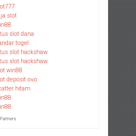
lot777
ja slot
in88
itus slot dana
andar togel
itus slot hackshaw
itus slot hackshaw
lot win88
lot deposit ovo
catter hitam
in88
in88
Partners