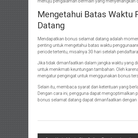
menuju pengalaman bermain yang menyenangkan 
Mengetahui Batas Waktu 
Datang
Mendapatkan bonus selamat datang adalah momen
penting untuk mengetahui batas waktu penggunaanny
periode tertentu, misalnya 30 hari setelah pendafta
Jika tidak dimanfaatkan dalam jangka waktu yang d
untuk menikmati keuntungan tambahan. Oleh karena
mengatur pengingat untuk menggunakan bonus ters
Selain itu, membaca syarat dan ketentuan yang berlak
Dengan cara ini, pengguna dapat mengoptimalkan
bonus selamat datang dapat dimanfaatkan dengan 