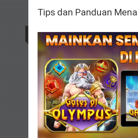
Lompat
ke
Tips dan Panduan Menan
konten